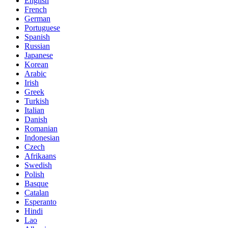
English
French
German
Portuguese
Spanish
Russian
Japanese
Korean
Arabic
Irish
Greek
Turkish
Italian
Danish
Romanian
Indonesian
Czech
Afrikaans
Swedish
Polish
Basque
Catalan
Esperanto
Hindi
Lao