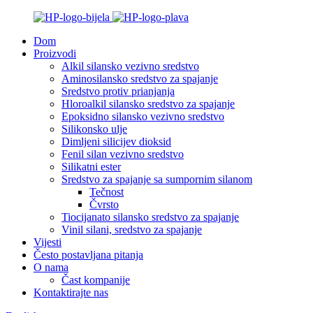
Dom
Proizvodi
Alkil silansko vezivno sredstvo
Aminosilansko sredstvo za spajanje
Sredstvo protiv prianjanja
Hloroalkil silansko sredstvo za spajanje
Epoksidno silansko vezivno sredstvo
Silikonsko ulje
Dimljeni silicijev dioksid
Fenil silan vezivno sredstvo
Silikatni ester
Sredstvo za spajanje sa sumpornim silanom
Tečnost
Čvrsto
Tiocijanato silansko sredstvo za spajanje
Vinil silani, sredstvo za spajanje
Vijesti
Često postavljana pitanja
O nama
Čast kompanije
Kontaktirajte nas