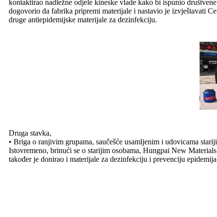
kontaktirao nadležne odjele kineske vlade kako bi ispunio društven
dogovorio da fabrika pripremi materijale i nastavio je izvještavati Ce
druge antiepidemijske materijale za dezinfekciju.
Druga stavka,
• Briga o ranjivim grupama, saučešće usamljenim i udovicama stari
Istovremeno, brinući se o starijim osobama, Hungpai New Materials je
također je donirao i materijale za dezinfekciju i prevenciju epidemija