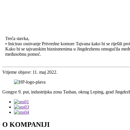
Treća stavka,
• Inicirao osnivanje Privredne komore Tajvana kako bi se riješili pr
Kako bi se tajvanskim biznismenima u Jingdezhenu omogućila međusob
međusobnu pomoć.
Vrijeme objave: 11. maj 2022.
Gongye 9. put, industrijska zona Tashan, okrug Leping, grad Jingdezh
O KOMPANIJI