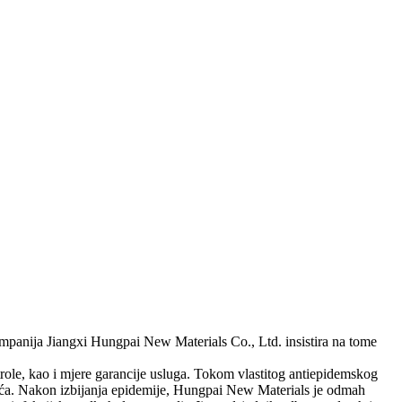
mpanija Jiangxi Hungpai New Materials Co., Ltd. insistira na tome
ntrole, kao i mjere garancije usluga. Tokom vlastitog antiepidemskog
oća. Nakon izbijanja epidemije, Hungpai New Materials je odmah