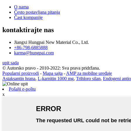
O nama
Često postavljana pitanja
Čast kompanije
kontaktirajte nas
Jiangxi Hungpai New Material Co., Ltd.
+86-798-6885888
karma@hungpai.com
upit sada
© Autorsko pravo - 2010-2022: Sva prava pridržana.
Popularni proizvodi
-
Mapa sajta
-
AMP za mobilne uređaje
Astaksantin hrana
,
L-karnitin 1000 mg
,
Trihloro silan
,
Endogeni antio
Pošalji e-poštu
x