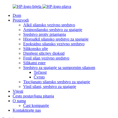
Dom
Proizvodi
Alkil silansko vezivno sredstvo
Aminosilansko sredstvo za spajanje
Sredstvo protiv prianjanja
Hloroalkil silansko sredstvo za spajanje
Epoksidno silansko vezivno sredstvo
Silikonsko ulje
Dimljeni silicijev dioksid
Fenil silan vezivno sredstvo
Silikatni ester
Sredstvo za spajanje sa sumpornim silanom
Tečnost
Čvrsto
Tiocijanato silansko sredstvo za spajanje
Vinil silani, sredstvo za spajanje
Vijesti
Često postavljana pitanja
O nama
Čast kompanije
Kontaktirajte nas