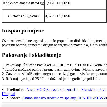
Indeks prelamanja (n25D)g
1,4170 ± 0,0050
Gustoća (ρ25)g/cm3
0,8790 ± 0,0050
Raspon primjene
Ovaj proizvod je neorgansko punilo poput titan dioksida ili pigmenta, 
površinu betona, cementa i drugih neorganskih materijala, hidroizolir
Pakovanje i skladištenje
1. Pakovanje: Željezna bačva od 5L, 10L, 25L, 210L ili IBC kontejn
* Također možemo pakirati prema vašim zahtjevima. Molimo navedite
2. Zatvoreno skladištenje: strogo tamno, izbjegavati visoke temperatu
3. Rok trajanja: ispod 25 ℃, ne duže od jedne godine je prikladno.
Prethodno:
Niska MOQ za ekstrakt ruzmarina - Sredstvo protiv pr
Hungpai
Sljedeće:
Amino silansko sredstvo za spajanje, HP-1100 /KH-550 (