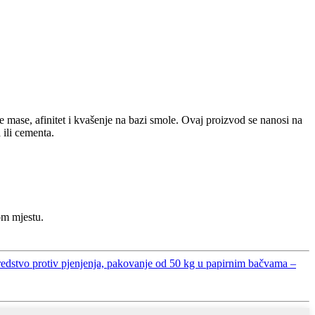
e mase, afinitet i kvašenje na bazi smole. Ovaj proizvod se nanosi na
 ili cementa.
om mjestu.
sredstvo protiv pjenjenja, pakovanje od 50 kg u papirnim bačvama –