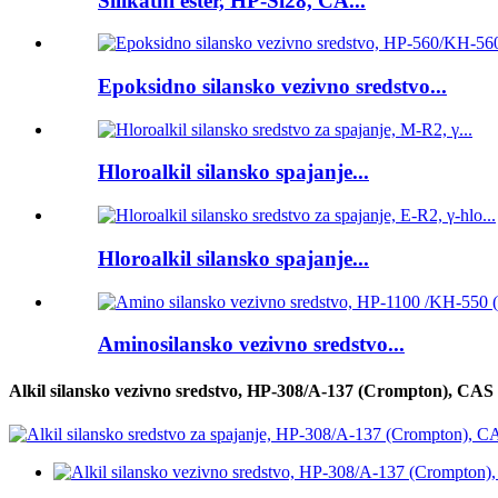
Silikatni ester, HP-Si28, CA...
Epoksidno silansko vezivno sredstvo...
Hloroalkil silansko spajanje...
Hloroalkil silansko spajanje...
Aminosilansko vezivno sredstvo...
Alkil silansko vezivno sredstvo, HP-308/A-137 (Crompton), CAS br