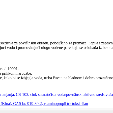
sredstva za površinsku obradu, poboljšano za premaze, ljepila i zaptivn
ajući vodu i promovirajući ulogu vodene pare koja se oslobađa iz betona
er od 1000L.
 prilikom narudžbe.
re, kako bi se izbjegla voda, treba čuvati na hladnom i dobro prozračen
ianjanja, CS-103, cink stearat/čista voda/površinski aktivno sredstvo/
Kina), CAS br. 919-30-2, γ-aminopropil trietoksi silan