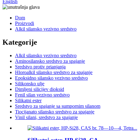
English
Dom
Proizvodi
Alkil silansko vezivno sredstvo
Kategorije
Alkil silansko vezivno sredstvo
Aminosilansko sredstvo za spajanje
Sredstvo protiv prianjanja
Hloroalkil silansko sredstvo za spajanje
Epoksidno silansko vezivno sredstvo
Silikonsko ulje
Dimljeni silicijev dioksid
Fenil silan vezivno sredstvo
Silikatni ester
Sredstvo za spajanje sa sumpornim silanom
Tiocijanato silansko sredstvo za spajanje
Vinil silani, sredstvo za spajanje