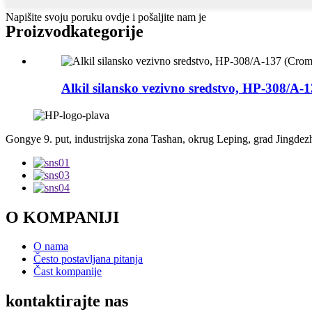
Napišite svoju poruku ovdje i pošaljite nam je
Proizvod
kategorije
Alkil silansko vezivno sredstvo, HP-308/A-1
Gongye 9. put, industrijska zona Tashan, okrug Leping, grad Jingdezh
O KOMPANIJI
O nama
Često postavljana pitanja
Čast kompanije
kontaktirajte nas