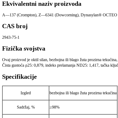
Ekvivalentni naziv proizvoda
A—137 (Crompton), Z—6341 (Dowcorning), Dynasylan® OCTEO 
CAS broj
2943-75-1
Fizička svojstva
Ovaj proizvod je oktil silan, bezbojna ili blago žuta prozirna tekućina, 
Čista gustoća ρ25: 0,879, indeks prelamanja ND25: 1,417, tačka klju
Specifikacije
Izgled
bezbojna ili blago žuta prozirna tekućina
Sadržaj, %
≥98%